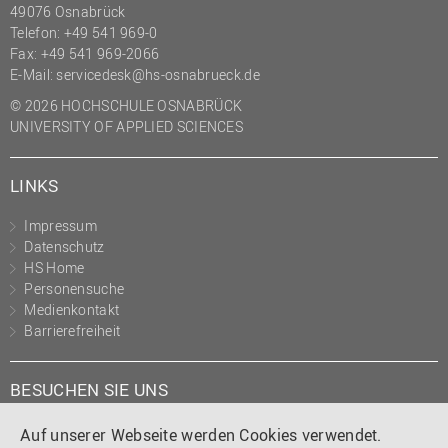
49076 Osnabrück
Telefon: +49 541 969-0
Fax: +49 541 969-2066
E-Mail:
servicedesk@hs-osnabrueck.de
© 2026 HOCHSCHULE OSNABRÜCK
UNIVERSITY OF APPLIED SCIENCES
LINKS
Impressum
Datenschutz
HS Home
Personensuche
Medienkontakt
Barrierefreiheit
BESUCHEN SIE UNS
Instagram
Tiktok
LinkedIn
YouTube
Facebook
Auf unserer Webseite werden Cookies verwendet.