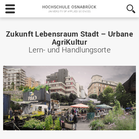
Hochschule
Osnabrück
-
University
of
Zukunft Lebensraum Stadt – Urbane
Applied
AgriKultur
Sciences
Lern- und Handlungsorte