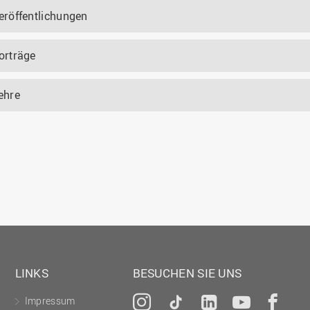
eröffentlichungen
orträge
ehre
LINKS
BESUCHEN SIE UNS
Impressum
Instagram
Tiktok
LinkedIn
YouTu
Fa