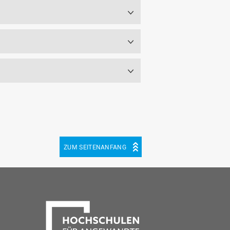
ZUM SEITENANFANG
be
cebook