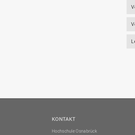
V
V
L
KONTAKT
Hochschule Osnabrück