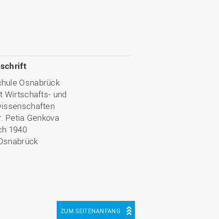
schrift
hule Osnabrück
t Wirtschafts- und
wissenschaften
r. Petia Genkova
ch 1940
Osnabrück
ZUM SEITENANFANG