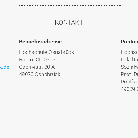
KONTAKT
Besucheradresse
Postan
Hochschule Osnabrück
Hochsc
Raum: CF 0313
Fakultä
k.de
Caprivistr. 30 A
Sozial
49076 Osnabrück
Prof. D
Postfa
49009 