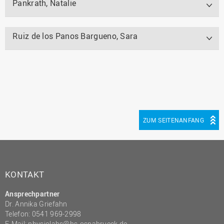
Pankrath, Natalie
Ruiz de los Panos Bargueno, Sara
ZUM SEITENANFANG
KONTAKT
Ansprechpartner
Dr. Annika Griefahn
Telefon: 0541 969-2998
E-Mail:
physiolabs@hs-osnabrueck.de