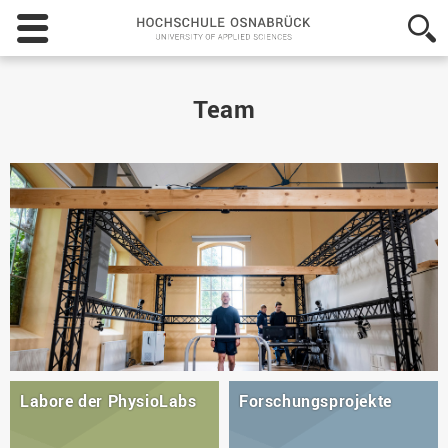
Hochschule
Osnabrück
-
University
of
Team
Applied
Sciences
Labore der PhysioLabs
Forschungsprojekte