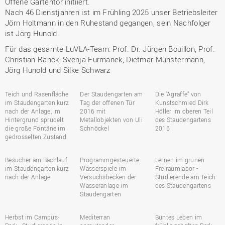
Offene Gartentor initiiert.
Nach 46 Dienstjahren ist im Frühling 2025 unser Betriebsleiter
Jörn Holtmann in den Ruhestand gegangen, sein Nachfolger
ist Jörg Hunold.
Für das gesamte LuVLA-Team: Prof. Dr. Jürgen Bouillon, Prof.
Christian Ranck, Svenja Furmanek, Dietmar Münstermann,
Jörg Hunold und Silke Schwarz
Teich und Rasenfläche
Der Staudengarten am
Die "Agraffe" von
im Staudengarten kurz
Tag der offenen Tür
Kunstschmied Dirk
nach der Anlage, im
2016 mit
Höller im oberen Teil
Hintergrund sprudelt
Metallobjekten von Uli
des Staudengartens
die große Fontäne im
Schnöckel
2016
gedrosselten Zustand
Besucher am Bachlauf
Programmgesteuerte
Lernen im grünen
im Staudengarten kurz
Wasserspiele im
Freiraumlabor -
nach der Anlage
Versuchsbecken der
Studierende am Teich
Wasseranlage im
des Staudengartens
Staudengarten
Herbst im Campus-
Mediterran
Buntes Leben im