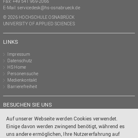
Fax: +49 541 969-2066
E-Mail:
servicedesk@hs-osnabrueck.de
© 2026 HOCHSCHULE OSNABRÜCK
UNIVERSITY OF APPLIED SCIENCES
LINKS
Impressum
Datenschutz
HS Home
Personensuche
Medienkontakt
Barrierefreiheit
BESUCHEN SIE UNS
Instagram
Tiktok
LinkedIn
YouTube
Facebook
Auf unserer Webseite werden Cookies verwendet.
Einige davon werden zwingend benötigt, während es
uns andere ermöglichen, Ihre Nutzererfahrung auf