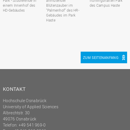
Park - Studierende in
anmutender
frühlingshaften Park
einem Innenhof des
Blütenzauber im
des Campus Haste
HD-Gebäudes
"Palmenhof" des HR-
Gebäudes im Park
Haste
ZUM SEITENANFANG
KONTAKT
Hochschule Osnabrück
University of Applied Sciences
Albrechtstr. 30
49076 Osnabrück
Telefon: +49 541 969-0