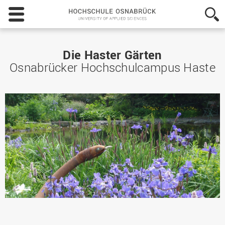
Hochschule
Osnabrück
-
University
of
Die Haster Gärten
Applied
Osnabrücker Hochschulcampus Haste
Sciences