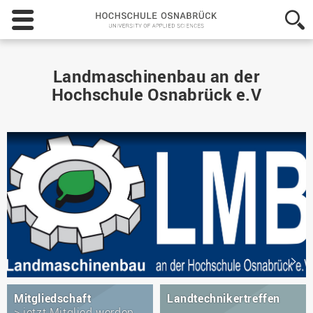
Hochschule
Osnabrück
-
University
of
Landmaschinenbau an der
Applied
Hochschule Osnabrück e.V
Sciences
Mitgliedschaft
Landtechnikertreffen
> jetzt Mitglied werden