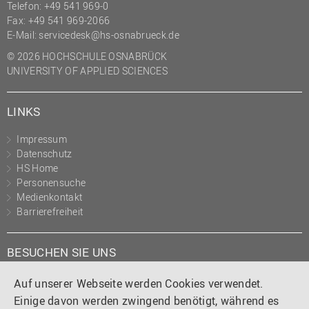
Telefon: +49 541 969-0
Fax: +49 541 969-2066
E-Mail:
servicedesk@hs-osnabrueck.de
© 2026 HOCHSCHULE OSNABRÜCK
UNIVERSITY OF APPLIED SCIENCES
LINKS
Impressum
Datenschutz
HS Home
Personensuche
Medienkontakt
Barrierefreiheit
BESUCHEN SIE UNS
Instagram
Tiktok
LinkedIn
YouTube
Facebook
Auf unserer Webseite werden Cookies verwendet.
Einige davon werden zwingend benötigt, während es