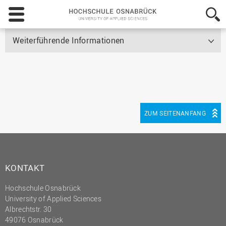
Hochschule
Osnabrück
-
Weiterführende Informationen
University
of
Applied
Sciences
ZUM SEITENANFANG
KONTAKT
Hochschule Osnabrück
University of Applied Sciences
Albrechtstr. 30
49076 Osnabrück