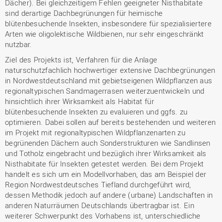
Dächer). Bei gleichzeitigem Fehlen geeigneter Nisthabitate
sind derartige Dachbegrünungen für heimische
blütenbesuchende Insekten, insbesondere für spezialisiertere
Arten wie oligolektische Wildbienen, nur sehr eingeschränkt
nutzbar.
Ziel des Projekts ist, Verfahren für die Anlage
naturschutzfachlich hochwertiger extensive Dachbegrünungen
in Nordwestdeutschland mit gebietseigenen Wildpflanzen aus
regionaltypischen Sandmagerrasen weiterzuentwickeln und
hinsichtlich ihrer Wirksamkeit als Habitat für
blütenbesuchende Insekten zu evaluieren und ggfs. zu
optimieren. Dabei sollen auf bereits bestehenden und weiteren
im Projekt mit regionaltypischen Wildpflanzenarten zu
begrünenden Dächern auch Sonderstrukturen wie Sandlinsen
und Totholz eingebracht und bezüglich ihrer Wirksamkeit als
Nisthabitate für Insekten getestet werden. Bei dem Projekt
handelt es sich um ein Modellvorhaben, das am Beispiel der
Region Nordwestdeutsches Tiefland durchgeführt wird,
dessen Methodik jedoch auf andere (urbane) Landschaften in
anderen Naturräumen Deutschlands übertragbar ist. Ein
weiterer Schwerpunkt des Vorhabens ist, unterschiedliche