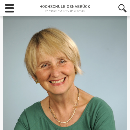
Hochschule
Osnabrück
-
University
of
Applied
Sciences