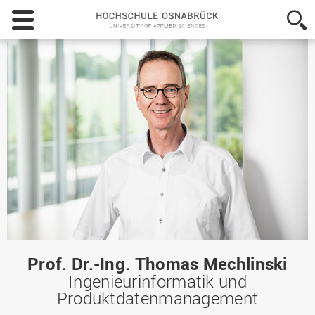
Hochschule
Osnabrück
-
University
of
Applied
Sciences
Prof. Dr.-Ing. Thomas Mechlinski
Ingenieurinformatik und
Produktdatenmanagement