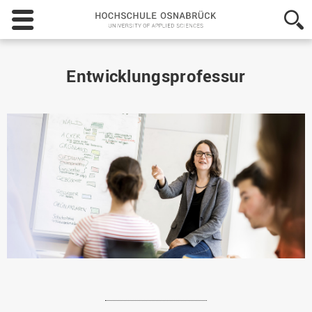
Hochschule
Osnabrück
-
University
of
Entwicklungsprofessur
Applied
Sciences