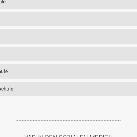
ule
hule
schule