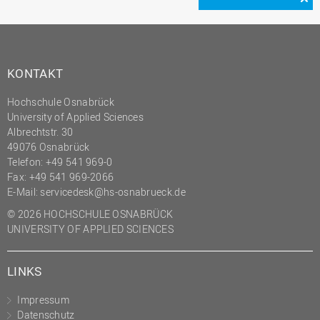
KONTAKT
Hochschule Osnabrück
University of Applied Sciences
Albrechtstr. 30
49076 Osnabrück
Telefon: +49 541 969-0
Fax: +49 541 969-2066
E-Mail:
servicedesk@hs-osnabrueck.de
© 2026 HOCHSCHULE OSNABRÜCK
UNIVERSITY OF APPLIED SCIENCES
LINKS
Impressum
Datenschutz