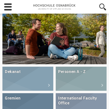
Hochschule
Osnabrück
-
University
of
Applied
Sciences
Dekanat
Personen A - Z
Gremien
International Faculty
Office