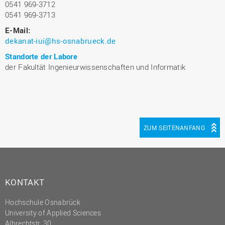
0541 969-3712
0541 969-3713
E-Mail:
dekanat-iui@hs-osnabrueck.de
Standorte der Labore
der Fakultät Ingenieurwissenschaften und Informatik
ZUM SEITENANFANG
KONTAKT
Hochschule Osnabrück
University of Applied Sciences
Albrechtstr. 30