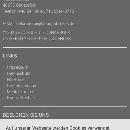
49076 Osnabrück
Telefon: +49 541 969-3712 oder -3713
E-Mail:
dekanat-iui@hs-osnabrueck.de
© 2026 HOCHSCHULE OSNABRÜCK
UNIVERSITY OF APPLIED SCIENCES
LINKS
Impressum
Datenschutz
HS Home
Personensuche
Medienkontakt
Barrierefreiheit
BESUCHEN SIE UNS
Instagram
Tiktok
LinkedIn
YouTube
Facebook
Auf unserer Webseite werden Cookies verwendet.