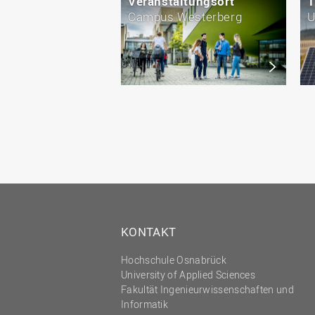
Veranstaltungsort
T
Campus Westerberg
U
KONTAKT
Hochschule Osnabrück
University of Applied Sciences
Fakultät Ingenieurwissenschaften und
Informatik