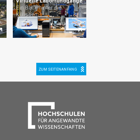
Virtuelle Laborrundgänge
Ein Blick hinter die
Kulissen
ZUM SEITENANFANG
be
cebook