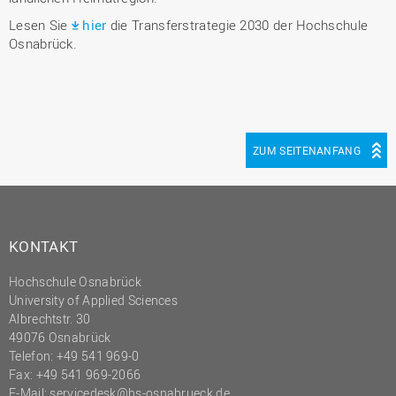
Lesen Sie
hier
die Transferstrategie 2030 der Hochschule
Osnabrück.
ZUM SEITENANFANG
KONTAKT
Hochschule Osnabrück
University of Applied Sciences
Albrechtstr. 30
49076 Osnabrück
Telefon: +49 541 969-0
Fax: +49 541 969-2066
E-Mail:
servicedesk@hs-osnabrueck.de