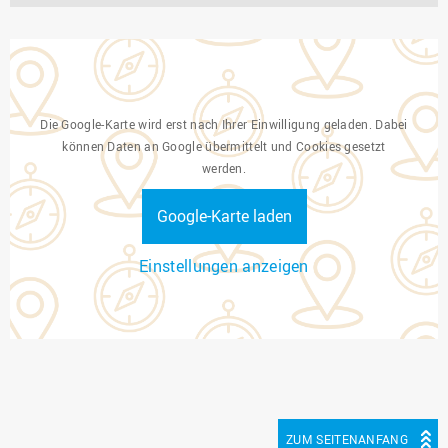
Die Google-Karte wird erst nach Ihrer Einwilligung geladen. Dabei
können Daten an Google übermittelt und Cookies gesetzt
werden.
Google-Karte laden
Einstellungen anzeigen
ZUM SEITENANFANG