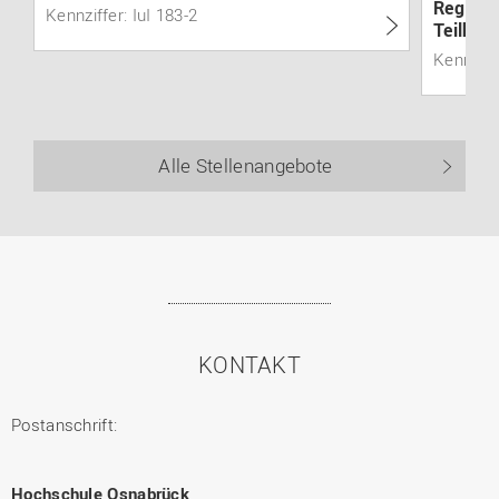
Region 
Kennziffer: IuI 183-2
Teilhab
Kennziff
Alle Stellenangebote
KONTAKT
Postanschrift:
Hochschule Osnabrück