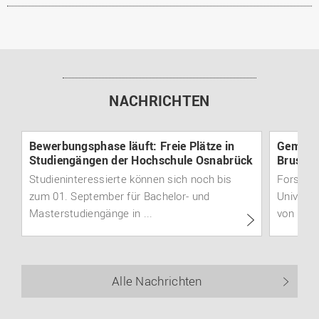
NACHRICHTEN
Bewerbungsphase läuft: Freie Plätze in
Gemeins
Studiengängen der Hochschule Osnabrück
Brustkr
Studieninteressierte können sich noch bis
Forschu
zum 01. September für Bachelor- und
Universi
Masterstudiengänge in ...
von ...
Alle Nachrichten