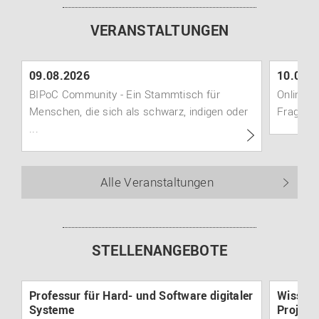
VERANSTALTUNGEN
09.08.2026
10.08.
BIPoC Community - Ein Stammtisch für
Online-Q
Menschen, die sich als schwarz, indigen oder
Fragen 
...
Alle Veranstaltungen
STELLENANGEBOTE
Professur für Hard- und Software digitaler
Wissens
Systeme
Projek