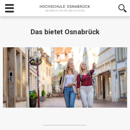
Hochschule
Osnabrück
-
University
of
Das bietet Osnabrück
Applied
Sciences