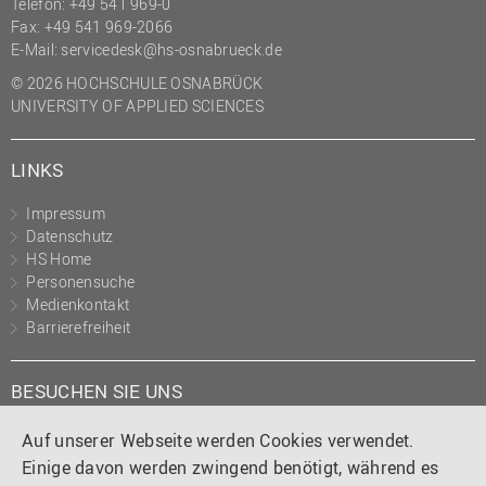
Telefon: +49 541 969-0
Fax: +49 541 969-2066
E-Mail:
servicedesk@hs-osnabrueck.de
© 2026 HOCHSCHULE OSNABRÜCK
UNIVERSITY OF APPLIED SCIENCES
LINKS
Impressum
Datenschutz
HS Home
Personensuche
Medienkontakt
Barrierefreiheit
BESUCHEN SIE UNS
Instagram
Tiktok
LinkedIn
YouTube
Facebook
Auf unserer Webseite werden Cookies verwendet.
Einige davon werden zwingend benötigt, während es