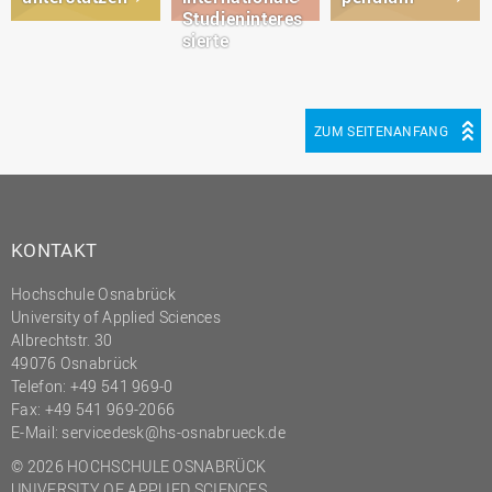
Studieninteres
sierte
ZUM SEITENANFANG
KONTAKT
Hochschule Osnabrück
University of Applied Sciences
Albrechtstr. 30
49076 Osnabrück
Telefon: +49 541 969-0
Fax: +49 541 969-2066
E-Mail:
servicedesk@hs-osnabrueck.de
© 2026 HOCHSCHULE OSNABRÜCK
UNIVERSITY OF APPLIED SCIENCES