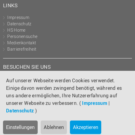
LINKS
Impressum
Datenschutz
HS Home
Personensuche
Medienkontakt
Barrierefreiheit
BESUCHEN SIE UNS
Instagram
Tiktok
LinkedIn
YouTube
Facebook
Auf unserer Webseite werden Cookies verwendet.
Einige davon werden zwingend benötigt, während es
uns andere ermöglichen, Ihre Nutzererfahrung auf
unserer Webseite zu verbessern. (
Impressum
|
Datenschutz
)
Einstellungen
Ablehnen
Akzeptieren