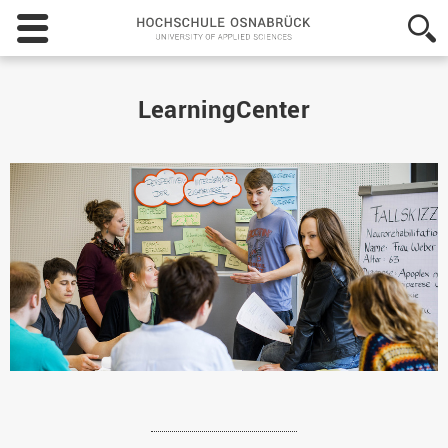
Hochschule
Osnabrück
-
University
of
LearningCenter
Applied
Sciences