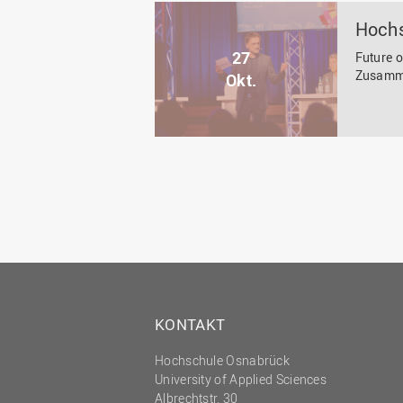
Hochs
27
Future o
Zusamme
Okt.
KONTAKT
Hochschule Osnabrück
University of Applied Sciences
Albrechtstr. 30