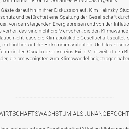
, kommentiert Prof. Dr. Johannes Hirata das Ergebnis.
e Gäste daraufhin in ihrer Diskussion auf. Kim Kalinsky, St
schutz und befürchtet eine Spaltung der Gesellschaft durch 
uer, von den steigenden Energiepreisen und von der Inflat
vorher, das sind nicht die Menschen, die den Klimawandel
aube nicht, dass die Klimapolitik die Gesellschaft spaltet, s
, im Hinblick auf die Einkommenssituation. Und das erschwe
führerin des Osnabrücker Vereins Exil e.V., erweitert den Bl
der, die am wenigsten zum Klimawandel beigetragen haben
WIRTSCHAFTSWACHSTUM ALS „UNANGEFOCHTE
lich und gesund eine Gesellschaft ist? Viel zu häufig we