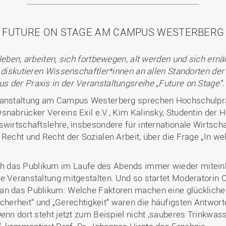
FUTURE ON STAGE AM CAMPUS WESTERBERG
leben, arbeiten, sich fortbewegen, alt werden und sich ern
r diskutieren Wissenschaftler*innen an allen Standorten de
 der Praxis in der Veranstaltungsreihe „Future on Stage“.
eranstaltung am Campus Westerberg sprechen Hochschulpräs
snabrücker Vereins Exil e.V., Kim Kalinsky, Studentin der 
swirtschaftslehre, insbesondere für internationale Wirtsch
 Recht und Recht der Sozialen Arbeit, über die Frage „In we
h das Publikum im Laufe des Abends immer wieder mitein
ie Veranstaltung mitgestalten. Und so startet Moderatorin
 an das Publikum: Welche Faktoren machen eine glückliche
, „Sicherheit“ und „Gerechtigkeit“ waren die häufigsten Antwo
enn dort steht jetzt zum Beispiel nicht ‚sauberes Trinkwass