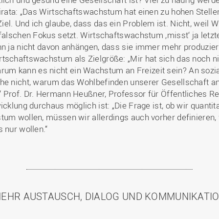
Hirata: „Das Wirtschaftswachstum hat einen zu hohen Stellen
el. Und ich glaube, dass das ein Problem ist. Nicht, weil
falschen Fokus setzt. Wirtschaftswachstum ‚misst‘ ja letzte
nn ja nicht davon anhängen, dass sie immer mehr produzier
rtschaftswachstum als Zielgröße: „Mir hat sich das noch 
um kann es nicht ein Wachstum an Freizeit sein? An sozi
ehe nicht, warum das Wohlbefinden unserer Gesellschaft an
 Prof. Dr. Hermann Heußner, Professor für Öffentliches Rec
icklung durchaus möglich ist: „Die Frage ist, ob wir quanti
tum wollen, müssen wir allerdings auch vorher definieren,
 nur wollen.“
EHR AUSTAUSCH, DIALOG UND KOMMUNIKATI