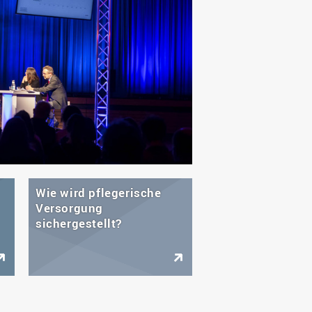
Wie wird pflegerische
Versorgung
sichergestellt?