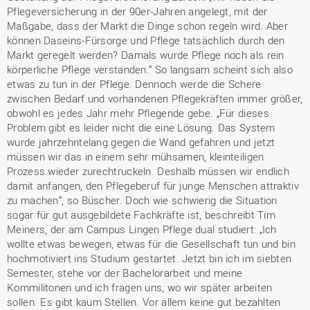
Pflegeversicherung in der 90er-Jahren angelegt, mit der
Maßgabe, dass der Markt die Dinge schon regeln wird. Aber
können Daseins-Fürsorge und Pflege tatsächlich durch den
Markt geregelt werden? Damals wurde Pflege noch als rein
körperliche Pflege verstanden.“ So langsam scheint sich also
etwas zu tun in der Pflege. Dennoch werde die Schere
zwischen Bedarf und vorhandenen Pflegekräften immer größer,
obwohl es jedes Jahr mehr Pflegende gebe. „Für dieses
Problem gibt es leider nicht die eine Lösung. Das System
wurde jahrzehntelang gegen die Wand gefahren und jetzt
müssen wir das in einem sehr mühsamen, kleinteiligen
Prozess wieder zurechtruckeln. Deshalb müssen wir endlich
damit anfangen, den Pflegeberuf für junge Menschen attraktiv
zu machen“, so Büscher. Doch wie schwierig die Situation
sogar für gut ausgebildete Fachkräfte ist, beschreibt Tim
Meiners, der am Campus Lingen Pflege dual studiert: „Ich
wollte etwas bewegen, etwas für die Gesellschaft tun und bin
hochmotiviert ins Studium gestartet. Jetzt bin ich im siebten
Semester, stehe vor der Bachelorarbeit und meine
Kommilitonen und ich fragen uns, wo wir später arbeiten
sollen. Es gibt kaum Stellen. Vor allem keine gut bezahlten