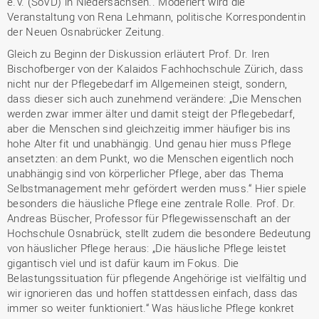
e.V. (SoVD) in Niedersachsen.. Moderiert wird die
Veranstaltung von Rena Lehmann, politische Korrespondentin
der Neuen Osnabrücker Zeitung.
Gleich zu Beginn der Diskussion erläutert Prof. Dr. Iren
Bischofberger von der Kalaidos Fachhochschule Zürich, dass
nicht nur der Pflegebedarf im Allgemeinen steigt, sondern,
dass dieser sich auch zunehmend verändere: „Die Menschen
werden zwar immer älter und damit steigt der Pflegebedarf,
aber die Menschen sind gleichzeitig immer häufiger bis ins
hohe Alter fit und unabhängig. Und genau hier muss Pflege
ansetzten: an dem Punkt, wo die Menschen eigentlich noch
unabhängig sind von körperlicher Pflege, aber das Thema
Selbstmanagement mehr gefördert werden muss.“ Hier spiele
besonders die häusliche Pflege eine zentrale Rolle. Prof. Dr.
Andreas Büscher, Professor für Pflegewissenschaft an der
Hochschule Osnabrück, stellt zudem die besondere Bedeutung
von häuslicher Pflege heraus: „Die häusliche Pflege leistet
gigantisch viel und ist dafür kaum im Fokus. Die
Belastungssituation für pflegende Angehörige ist vielfältig und
wir ignorieren das und hoffen stattdessen einfach, dass das
immer so weiter funktioniert.“ Was häusliche Pflege konkret