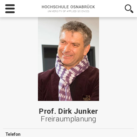
Hochschule
Osnabrück
-
University
of
Applied
Sciences
Prof. Dirk Junker
Freiraumplanung
Telefon