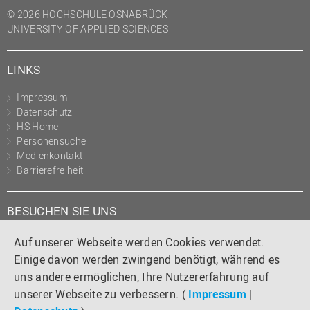
© 2026 HOCHSCHULE OSNABRÜCK
UNIVERSITY OF APPLIED SCIENCES
LINKS
Impressum
Datenschutz
HS Home
Personensuche
Medienkontakt
Barrierefreiheit
BESUCHEN SIE UNS
Instagram
Tiktok
LinkedIn
YouTube
Facebook
Auf unserer Webseite werden Cookies verwendet.
Einige davon werden zwingend benötigt, während es
uns andere ermöglichen, Ihre Nutzererfahrung auf
unserer Webseite zu verbessern. (
Impressum
|