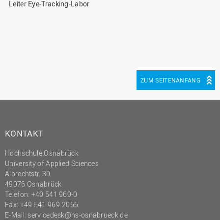
Leiter Eye-Tracking-Labor
ZUM SEITENANFANG
KONTAKT
Hochschule Osnabrück
University of Applied Sciences
Albrechtstr. 30
49076 Osnabrück
Telefon: +49 541 969-0
Fax: +49 541 969-2066
E-Mail:
servicedesk@hs-osnabrueck.de