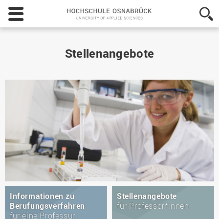
Hochschule
Osnabrück
-
University
of
Stellenangebote
Applied
Sciences
Informationen zu
Stellenangebote
Berufungsverfahren
für Professor*innen
für eine Professur