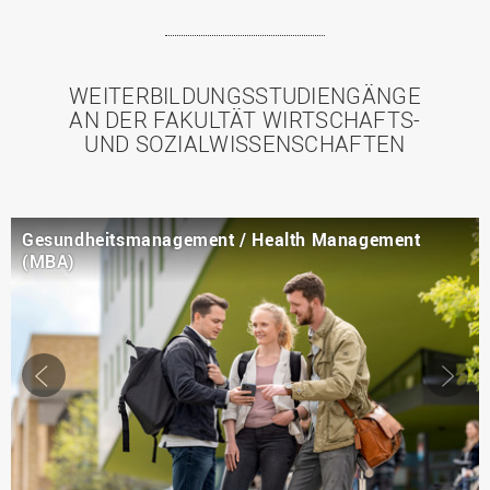
WEITERBILDUNGSSTUDIENGÄNGE
AN DER FAKULTÄT WIRTSCHAFTS-
UND SOZIALWISSENSCHAFTEN
Gesundheitsmanagement / Health Management
(MBA)
Slider
Sl
←
→