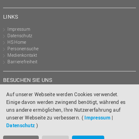
LINKS
Impressum
Datenschutz
HS Home
Personensuche
Medienkontakt
Barrierefreiheit
BESUCHEN SIE UNS
Instagram
Tiktok
LinkedIn
YouTube
Facebook
Auf unserer Webseite werden Cookies verwendet.
Einige davon werden zwingend benötigt, während es
uns andere ermöglichen, Ihre Nutzererfahrung auf
unserer Webseite zu verbessern. (
Impressum
|
Datenschutz
)