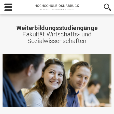
Hochschule
Osnabrück
-
University
of
Weiterbildungsstudiengänge
Applied
Fakultät Wirtschafts- und
Sciences
Sozialwissenschaften