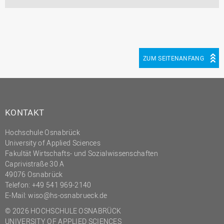
ZUM SEITENANFANG
KONTAKT
Hochschule Osnabrück
University of Applied Sciences
Fakultät Wirtschafts- und Sozialwissenschaften
Caprivistraße 30 A
49076 Osnabrück
Telefon:
+49 541 969-2140
E-Mail:
wiso@hs-osnabrueck.de
© 2026 HOCHSCHULE OSNABRÜCK
UNIVERSITY OF APPLIED SCIENCES