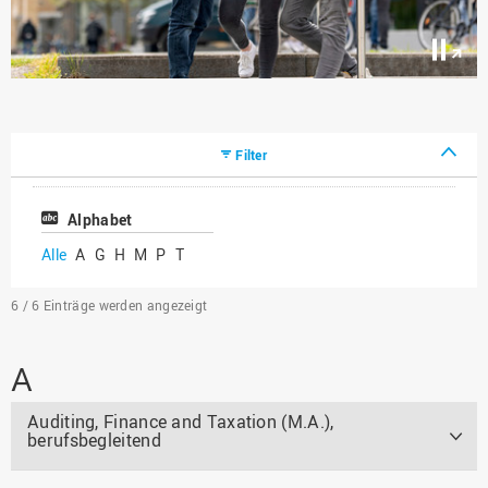
Pause
/
Play
Filter
Alphabet
Alle
A
G
H
M
P
T
6 / 6
Einträge werden angezeigt
A
Auditing, Finance and Taxation (M.A.),
berufsbegleitend