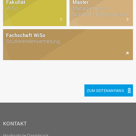
Fakultät
Master
WiSo
Management in
Nonprofit-Organisations
Fachschaft WiSo
Studierendenvertretung
ZUM SEITENANFANG
KONTAKT
Hochschule Osnabrück