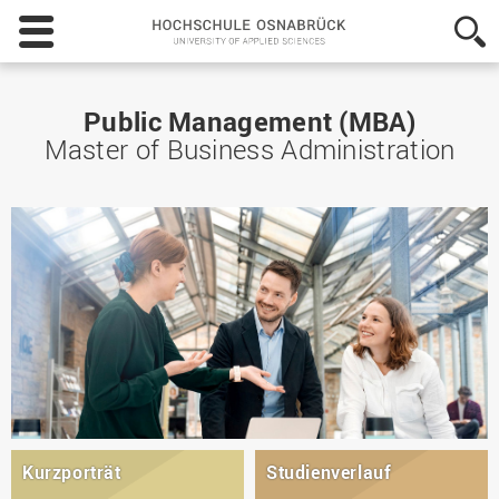
Hochschule
Osnabrück
-
University
of
Public Management (MBA)
Applied
Master of Business Administration
Sciences
Kurzporträt
Studienverlauf