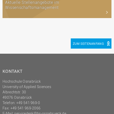
Aktuelle Stellenangebote im
Wissenschaftsmanagement
ZUM SEITENANFANG
KONTAKT
Hochschule Osnabrück
University of Applied Sciences
Albrechtstr. 30
49076 Osnabrück
Telefon: +49 541 969-0
Fax: +49 541 969-2066
E-Mail:
servicedesk@hs-osnabrueck.de