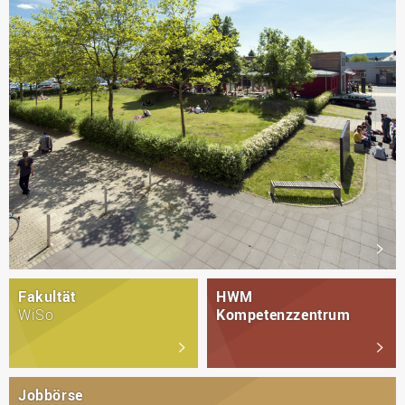
Fakultät
HWM
WiSo
Kompetenzzentrum
Jobbörse