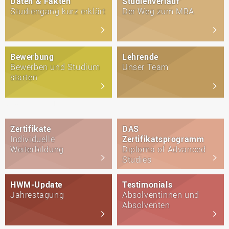
Daten & Fakten
Studienverlauf
Studiengang kurz erklärt
Der Weg zum MBA
Bewerbung
Lehrende
Bewerben und Studium
Unser Team
starten
Unsichtbarer Text
Zertifikate
DAS
Individuelle
Zertifikatsprogramm
Weiterbildung
Diploma of Advanced
Studies
HWM-Update
Testimonials
Jahrestagung
Absolventinnen und
Absolventen