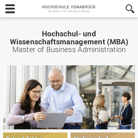
Hochschule
Osnabrück
-
University
of
Hochschul- und
Applied
Wissenschaftsmanagement (MBA)
Sciences
Master of Business Administration