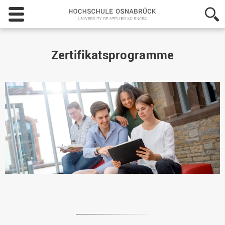
Hochschule
Osnabrück
-
University
of
Zertifikatsprogramme
Applied
Sciences