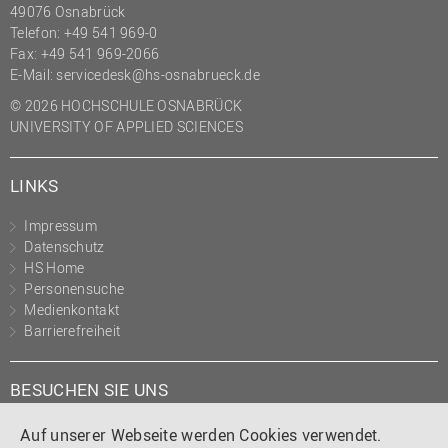
49076 Osnabrück
Telefon: +49 541 969-0
Fax: +49 541 969-2066
E-Mail:
servicedesk@hs-osnabrueck.de
© 2026 HOCHSCHULE OSNABRÜCK
UNIVERSITY OF APPLIED SCIENCES
LINKS
Impressum
Datenschutz
HS Home
Personensuche
Medienkontakt
Barrierefreiheit
BESUCHEN SIE UNS
Instagram
Tiktok
LinkedIn
YouTube
Facebook
Auf unserer Webseite werden Cookies verwendet.