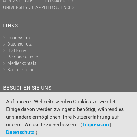
© 2026 HOCHSCHULE OSNABRÜCK
UNIVERSITY OF APPLIED SCIENCES
LINKS
Impressum
Datenschutz
HS Home
Personensuche
Medienkontakt
Barrierefreiheit
BESUCHEN SIE UNS
Instagram
Tiktok
LinkedIn
YouTube
Facebook
Auf unserer Webseite werden Cookies verwendet.
Einige davon werden zwingend benötigt, während es
uns andere ermöglichen, Ihre Nutzererfahrung auf
unserer Webseite zu verbessern. (
Impressum
|
Datenschutz
)