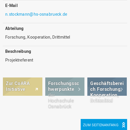
E-Mail
n.stockmann@hs-osnabrueck.de
Abteilung
Forschung, Kooperation, Drittmittel
Beschreibung
Projektreferent
Zur CoARA
Forschungssc
Geschäftsberei
Initiative
hwerpunkte
ch Forschung,
der
Kooperation,
Hochschule
Drittmittel
Osnabrück
ZUM SEITENANFANG