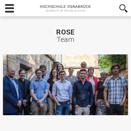
Hochschule
Osnabrück
-
University
of
ROSE
Applied
Team
Sciences