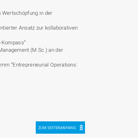
n Wertschöpfung in der
tierter Ansatz zur kollaborativen
-Kompass“
n Management (M.Sc.) an der
amm “Entrepreneurial Operations:
ZUM SEITENANFANG