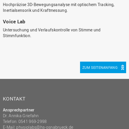
Hochpräzise 3D-Bewegungsanalyse mit optischem Tracking,
Inertialsensorik und Kraftmessung.
Voice Lab
Untersuchung und Verlaufskontrolle von Stimme und
Stimmfunktion.
ZUM SEITENANFANG
KONTAKT
Ansprechpartner
Dr. Annika Griefahn
Telefon: 0541 969-2998
E-Mail:
physiolabs@hs-osnabrueck.de