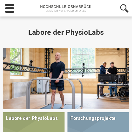
Hochschule
Osnabrück
-
University
of
Labore der PhysioLabs
Applied
Sciences
Labore der PhysioLabs
Forschungsprojekte