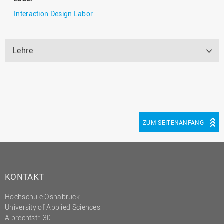
Interaction Design Labor
Lehre
ZUM SEITENANFANG
KONTAKT
Hochschule Osnabrück
University of Applied Sciences
Albrechtstr. 30