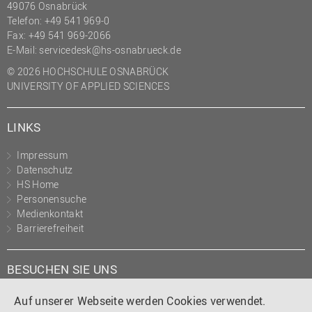
49076 Osnabrück
Telefon: +49 541 969-0
Fax: +49 541 969-2066
E-Mail:
servicedesk@hs-osnabrueck.de
© 2026 HOCHSCHULE OSNABRÜCK
UNIVERSITY OF APPLIED SCIENCES
LINKS
Impressum
Datenschutz
HS Home
Personensuche
Medienkontakt
Barrierefreiheit
BESUCHEN SIE UNS
Instagram
Tiktok
LinkedIn
YouTube
Facebook
Auf unserer Webseite werden Cookies verwendet.