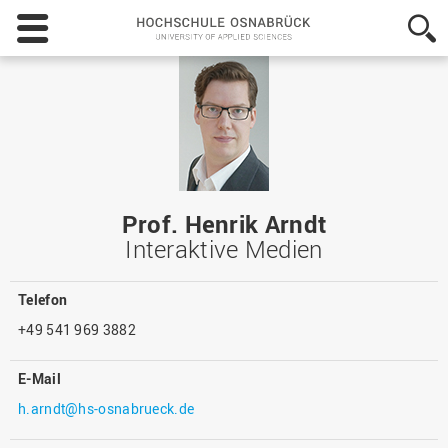
Hochschule
Osnabrück
-
University
of
Applied
Sciences
Prof. Henrik Arndt
Interaktive Medien
Telefon
+49 541 969 3882
E-Mail
h.arndt@hs-osnabrueck.de