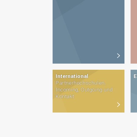
International
E
Partnerhochschulen,
Incoming, Outgoing und
Kontakt