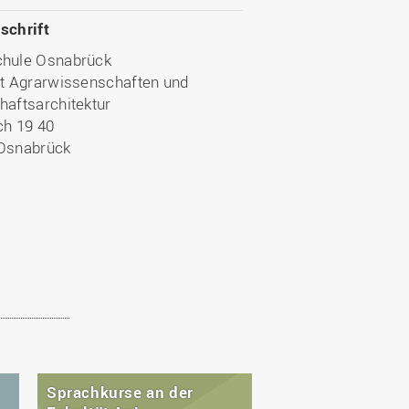
schrift
hule Osnabrück
ät Agrarwissenschaften und
haftsarchitektur
ch 19 40
Osnabrück
Sprachkurse an der