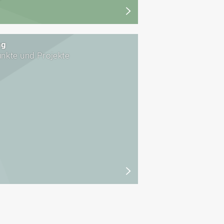
ng
nkte und Projekte