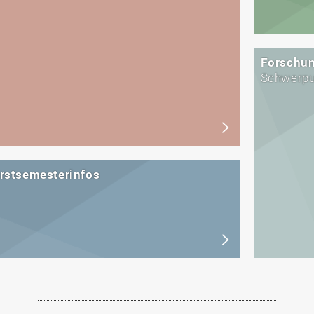
Forschu
Schwerpu
rstsemesterinfos