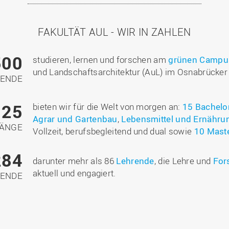
FAKULTÄT AUL - WIR IN ZAHLEN
500
studieren, lernen und forschen am
grünen Campu
und Landschaftsarchitektur (AuL) im Osnabrücker 
RENDE
25
bieten wir für die Welt von morgen an:
15 Bachelo
Agrar und Gartenbau
,
Lebensmittel und Ernähru
GÄNGE
Vollzeit, berufsbegleitend und dual sowie
10 Mast
284
darunter mehr als 86
Lehrende
, die Lehre und
For
aktuell und engagiert.
TENDE