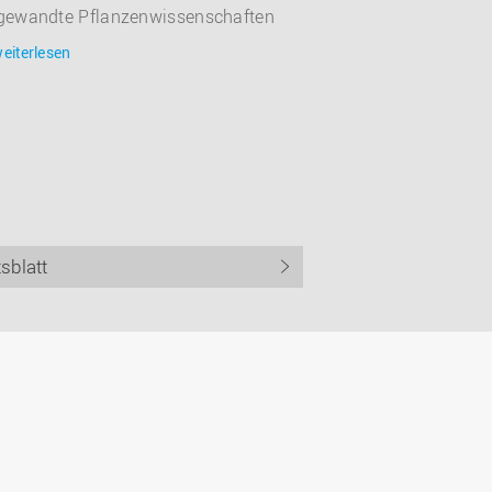
gewandte Pflanzenwissenschaften
eiterlesen
sblatt