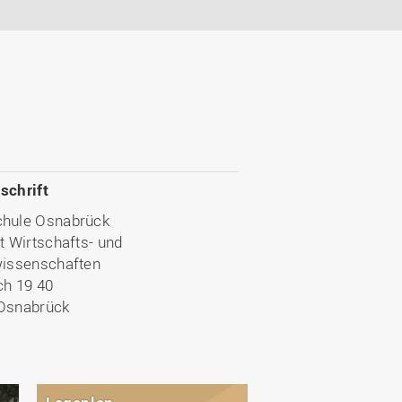
schrift
hule Osnabrück
t Wirtschafts- und
wissenschaften
ch 19 40
Osnabrück