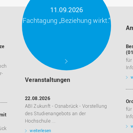
11.09.2026
Fachtagung „Beziehung wirkt.“
Am
ze
Bes
(01
für
och
Inf
r-
w
Veranstaltungen
22.08.2026
Or
ABI Zukunft - Osnabrück - Vorstellung
für
des Studienangebots an der
mit
Inf
Hochschule ...
w
ück
weiterlesen