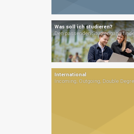
Was soll ich studieren?
Den passenden Studiengang find
International
Incoming, Outgoing, Double Degr