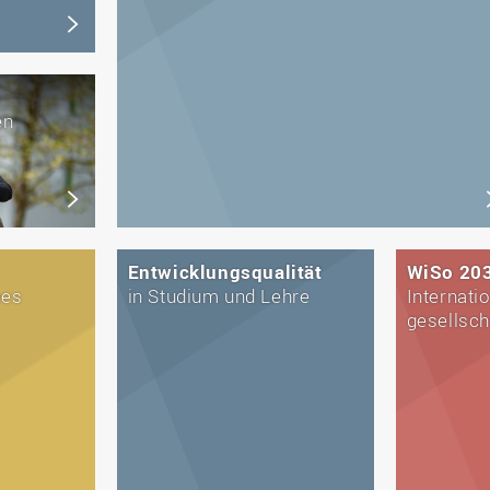
en
Entwicklungsqualität
WiSo 203
ees
in Studium und Lehre
Internatio
gesellsch