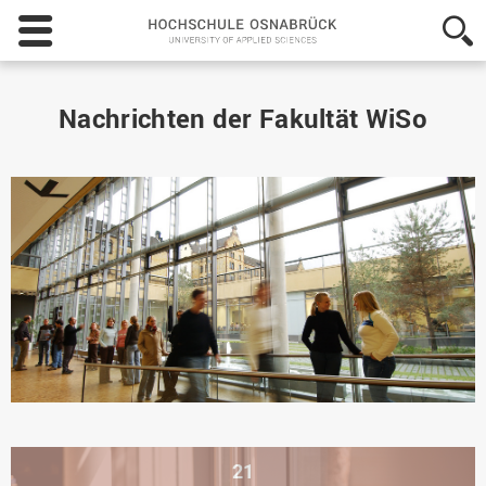
Hochschule
Osnabrück
-
University
of
Nachrichten der Fakultät WiSo
Applied
Sciences
21