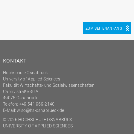
ZUM SEITENANFANG
KONTAKT
Hochschule Osnabrück
University of Applied Sciences
Fakultät Wirtschafts- und Sozialwissenschaften
Caprivistraße 30 A
49076 Osnabrück
Telefon:
+49 541 969-2140
E-Mail:
wiso@hs-osnabrueck.de
© 2026 HOCHSCHULE OSNABRÜCK
UNIVERSITY OF APPLIED SCIENCES