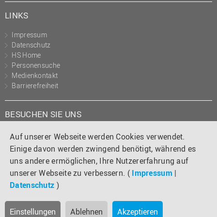
LINKS
Impressum
Datenschutz
HS Home
Personensuche
Medienkontakt
Barrierefreiheit
BESUCHEN SIE UNS
Instagram
Tiktok
LinkedIn
YouTube
Facebook
Auf unserer Webseite werden Cookies verwendet.
Einige davon werden zwingend benötigt, während es
uns andere ermöglichen, Ihre Nutzererfahrung auf
unserer Webseite zu verbessern. (
Impressum
|
Datenschutz
)
Einstellungen
Ablehnen
Akzeptieren