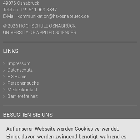
49076 Osnabrück
Telefon: +49 541 969-3847
E-Mail:
kommunikation@hs-osnabrueck.de
© 2026 HOCHSCHULE OSNABRÜCK
UNIVERSITY OF APPLIED SCIENCES
LINKS
Impressum
Datenschutz
HS Home
Personensuche
Medienkontakt
Barrierefreiheit
BESUCHEN SIE UNS
Instagram
Tiktok
LinkedIn
YouTube
Facebook
Auf unserer Webseite werden Cookies verwendet.
Einige davon werden zwingend benötigt, während es