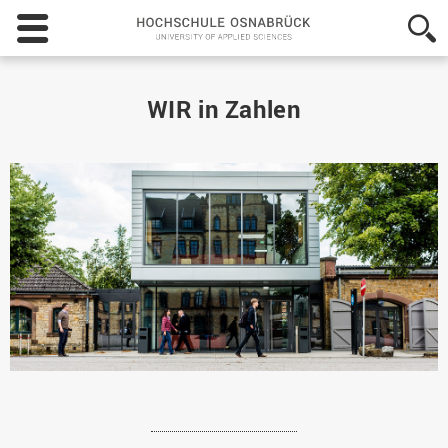
Hochschule
Osnabrück
-
University
of
WIR in Zahlen
Applied
Sciences