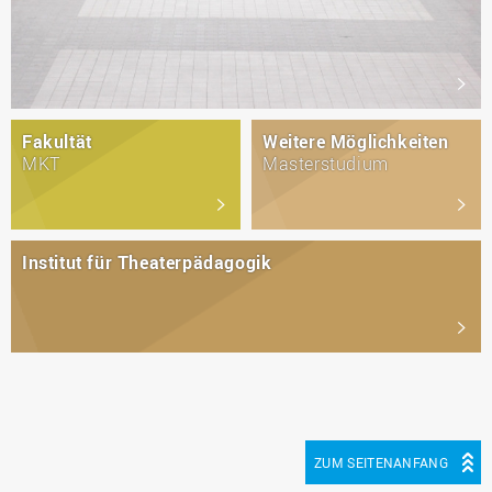
Fakultät
Weitere Möglichkeiten
MKT
Masterstudium
Institut für Theaterpädagogik
ZUM SEITENANFANG