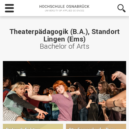
Hochschule
Osnabrück
-
University
of
Theaterpädagogik (B.A.), Standort
Applied
Lingen (Ems)
Sciences
Bachelor of Arts