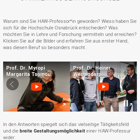
Warum sind Sie HAW-Professor*in geworden? Wieso haben Sie
sich für die Hochschule Osnabrück entschieden? Was
möchten Sie in Lehre und Forschung vermitteln und erreichen?
Klicken Sie auf die Bilder und erfahren Sie aus erster Hand,
was diesen Beruf so besonders macht.
Prof. Dr. Myropi
Prof. Dr. Heiner
Margarita Tsomou
Westendarp
Slider
Sl
←
→
Pause
/
Play
In den Antworten spiegelt sich das vielseitige Tätigkeitsfeld
und die
breite Gestaltungsmöglichkeit
einer HAW-Professur
wider: