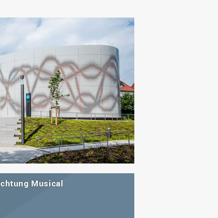
Wohnen
Stellenangebote
Weiterbildungsverbund
Mobilität
AKTUELLES
Osnabrück
Sport & Hochschulsport
ten
Engagement
a
Forschungs-Nachrichten
r
Das bietet Osnabrück
Veranstaltungen und
Fachtagungen
Das bietet Lingen
Ausschreibungen zu
aft
Förderungen und Preisen
Forschungsbericht
ichtung Musical