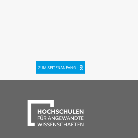
ZUM SEITENANFANG
be
cebook