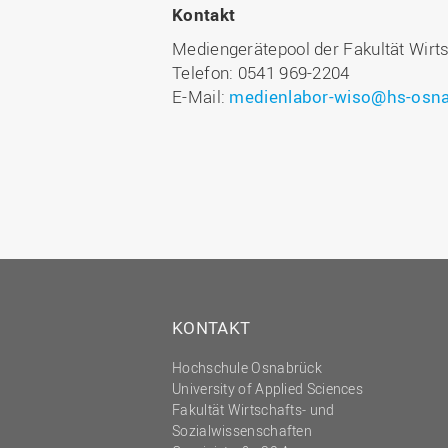
Kontakt
Mediengerätepool der Fakultät Wirt
Telefon: 0541 969-2204
E-Mail:
medienlabor-wiso@hs-osna
KONTAKT
Hochschule Osnabrück
University of Applied Sciences
Fakultät Wirtschafts- und
Sozialwissenschaften