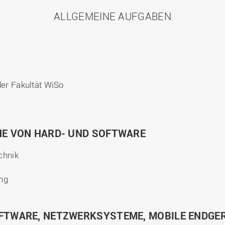
ALLGEMEINE AUFGABEN
der Fakultät WiSo
HE VON HARD- UND SOFTWARE
chnik
ng
FTWARE, NETZWERKSYSTEME, MOBILE ENDGE