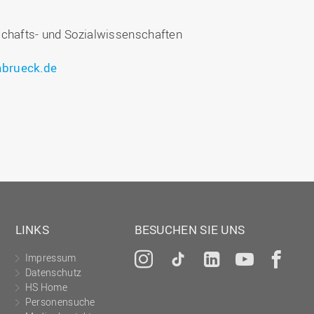
schafts- und Sozialwissenschaften
brueck.de
LINKS
BESUCHEN SIE UNS
Impressum
Instagram
Tiktok
LinkedIn
YouTu
Fa
Datenschutz
HS Home
Personensuche