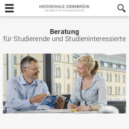
Hochschule
Osnabrück
-
University
of
Beratung
Applied
für Studierende und Studieninteressierte
Sciences