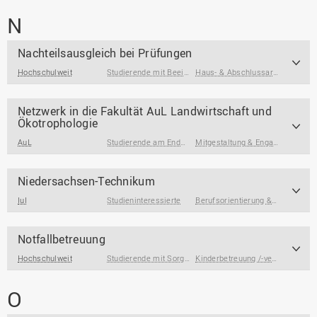
N
Nachteilsausgleich bei Prüfungen
Hochschulweit
Studierende mit Beeinträchtigung
Haus- & Abschlussarbeiten
,
Über
Netzwerk in die Fakultät AuL Landwirtschaft und
Ökotrophologie
AuL
Studierende am Ende des Studiums
,
Absolvent*innen
Mitgestaltung & Engagement
,
Pra
Niedersachsen-Technikum
IuI
Studieninteressierte
Berufsorientierung & Profilbildung
Notfallbetreuung
Hochschulweit
Studierende mit Sorgeverantwortung
Kinderbetreuung /-versorgung
O