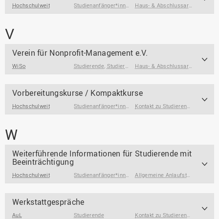
Hochschulweit
Studienanfänger*innen
,
Studierende
,
Studierende am End
Haus- & Abschlussarbeiten
,
Prak
V
Verein für Nonprofit-Management e.V.
WiSo
Studierende
,
Studierende am Ende des Studiums
Haus- & Abschlussarbeiten
,
Absolv
,
Beru
Vorbereitungskurse / Kompaktkurse
Hochschulweit
Studienanfänger*innen
Kontakt zu Studierenden & Alumni
W
Weiterführende Informationen für Studierende mit
Beeinträchtigung
Hochschulweit
Studienanfänger*innen
,
Studieninteressierte
,
Allgemeine Anlaufstellen
Studierende
,
Rechtl
Werkstattgespräche
AuL
Studierende
Kontakt zu Studierenden & Alumni