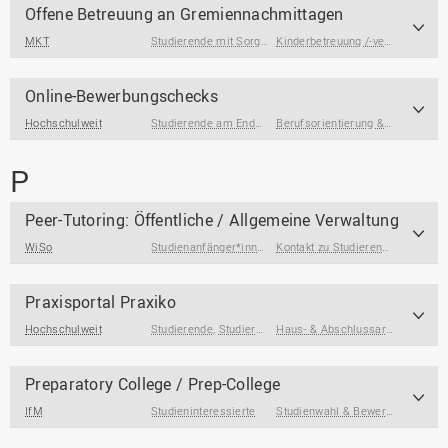
Offene Betreuung an Gremiennachmittagen
MKT
Studierende mit Sorgeverantwortung
Kinderbetreuung /-versorgung
Online-Bewerbungschecks
Hochschulweit
Studierende am Ende des Studiums
,
Studierende
Berufsorientierung & Profilbildung
P
Peer-Tutoring: Öffentliche / Allgemeine Verwaltung
WiSo
Studienanfänger*innen
Kontakt zu Studierenden & Alumni
Praxisportal Praxiko
Hochschulweit
Studierende
,
Studierende am Ende des Studiums
Haus- & Abschlussarbeiten
,
Stud
Preparatory College / Prep-College
IfM
Studieninteressierte
Studienwahl & Bewerbung