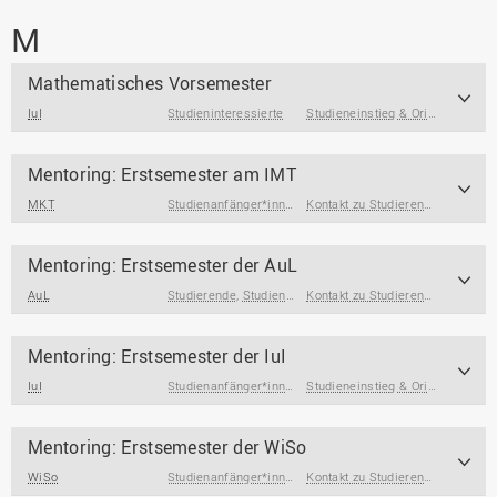
M
Mathematisches Vorsemester
IuI
Studieninteressierte
Studieneinstieg & Orientierung
,
S
Mentoring: Erstsemester am IMT
MKT
Studienanfänger*innen
Kontakt zu Studierenden & Alumni
Mentoring: Erstsemester der AuL
AuL
Studierende
,
Studienanfänger*innen
Kontakt zu Studierenden & Alumni
Mentoring: Erstsemester der IuI
IuI
Studienanfänger*innen
Studieneinstieg & Orientierung
,
K
Mentoring: Erstsemester der WiSo
WiSo
Studienanfänger*innen
Kontakt zu Studierenden & Alumni