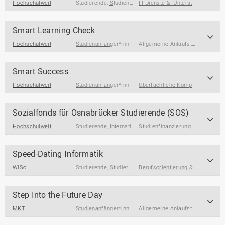
Hochschulweit
Studierende
,
Studienanfänger*innen
IT-Dienste & -Unterstützung
,
Rech
Smart Learning Check
Hochschulweit
Studienanfänger*innen
,
Studieninteressierte
,
Allgemeine Anlaufstellen
Studierend
,
Überf
Smart Success
Hochschulweit
Studienanfänger*innen
,
Studierende
Überfachliche Kompetenzen
Sozialfonds für Osnabrücker Studierende (SOS)
Hochschulweit
Studierende
,
International Degree Seeking Students
Studienfinanzierung & Wohnen
,
Stud
,
K
Speed-Dating Informatik
WiSo
Studierende
,
Studierende am Ende des Studiums
Berufsorientierung & Profilbildung
Step Into the Future Day
MKT
Studienanfänger*innen
,
Studieninteressierte
,
Allgemeine Anlaufstellen
Studierend
,
Berufs