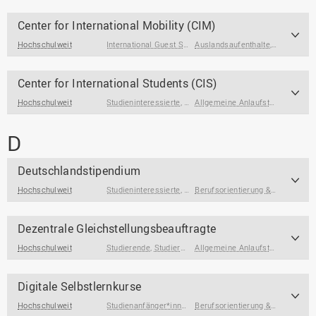
Center for International Mobility (CIM)
Hochschulweit
International Guest Students
Auslandsaufenthalte
,
Studierende
,
Studienfin
Center for International Students (CIS)
Hochschulweit
Studieninteressierte
,
International Degree Seeking Stude
Allgemeine Anlaufstellen
,
Studie
D
Deutschlandstipendium
Hochschulweit
Studieninteressierte
,
Studienanfänger*innen
,
Berufsorientierung & Profilbildung
Studierend
Dezentrale Gleichstellungsbeauftragte
Hochschulweit
Studierende
,
Studierende mit Sorgeverantwortung
Allgemeine Anlaufstellen
,
Kinder
Digitale Selbstlernkurse
Hochschulweit
Studienanfänger*innen
,
Studierende
,
Studierende am End
Berufsorientierung & Profilbildung