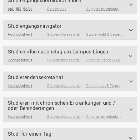
Studiengangskoordinator*innen
AuL
,
IfM
,
WiSo
Studierende
Allgemeine Anlaufstellen
,
Auslan
Studiengangsnavigator
Hochschulweit
Studieninteressierte
Studienwahl & Bewerbung
Studieninformationstag am Campus Lingen
Hochschulweit
Studieninteressierte
Studieneinstieg & Orientierung
,
S
Studierendensekretariat
Hochschulweit
Studieninteressierte
,
Studienanfänger*innen
,
Rechtliches & Formalien
Studierend
,
Studie
Studieren mit chronischen Erkrankungen und /
oder Behinderungen
Hochschulweit
Studieninteressierte
,
Studienanfänger*innen
,
Allgemeine Anlaufstellen
Studierend
,
Konfli
Studi für einen Tag