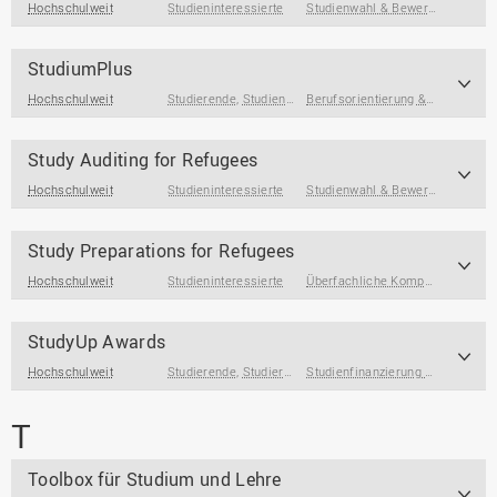
Hochschulweit
Studieninteressierte
Studienwahl & Bewerbung
StudiumPlus
Hochschulweit
Studierende
,
Studienanfänger*innen
,
Studierende am End
Berufsorientierung & Profilbildung
Study Auditing for Refugees
Hochschulweit
Studieninteressierte
Studienwahl & Bewerbung
,
Studi
Study Preparations for Refugees
Hochschulweit
Studieninteressierte
Überfachliche Kompetenzen
,
Spr
StudyUp Awards
Hochschulweit
Studierende
,
Studierende am Ende des Studiums
Studienfinanzierung & Wohnen
T
Toolbox für Studium und Lehre