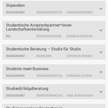
Stipendien
Hochschulweit
Studienanfänger*innen
,
Studierende
Auslandsaufenthalte
,
Studieninteressiert
,
Studienfin
Studentische Ansprechpartner*innen
Landschaftsentwicklung
AuL
Studieninteressierte
Kontakt zu Studierenden & Alumni
Studentische Beratung – Studis für Studis
Hochschulweit
Studierende
Allgemeine Anlaufstellen
,
Konfli
Students meet Business
Hochschulweit
Studienanfänger*innen
,
Studierende
,
Studierende am End
Praktikums- & Stellensuche
,
Beru
StudienErfolgsBeratung
Hochschulweit
Studienanfänger*innen
,
Studierende
,
Studierende am End
Haus- & Abschlussarbeiten
,
Über