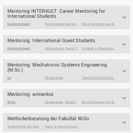
Mentoring.INTERKULT: Career Mentoring for
International Students
Hochschulweit
International Degree Seeking Students
Berufsorientierung & Profilbildung
Mentoring: International Guest Students
Hochschulweit
International Guest Students
Kontakt zu Studierenden & Alumni
Mentoring: Mechatronic Systems Engineering
(M.Sc.)
IuI
Studierende
Überfachliche Kompetenzen
Mentoring: wimentos
WiSo
Studierende
,
Studierende am Ende des Studiums
Berufsorientierung & Profilbildung
Methodenberatung der Fakultät WiSo
Studierende am Ende des Studiums
Haus- & Abschlussarbeiten