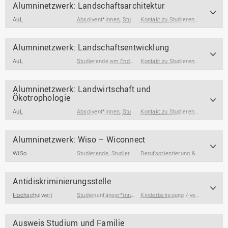
Alumninetzwerk: Landschaftsarchitektur
AuL
Absolvent*innen
,
Studierende am Ende des Studiums
Kontakt zu Studierenden & Alumni
Alumninetzwerk: Landschaftsentwicklung
AuL
Studierende am Ende des Studiums
,
Absolvent*innen
Kontakt zu Studierenden & Alumni
Alumninetzwerk: Landwirtschaft und
Ökotrophologie
AuL
Absolvent*innen
,
Studierende am Ende des Studiums
Kontakt zu Studierenden & Alumni
Alumninetzwerk: Wiso – Wiconnect
WiSo
Studierende
,
Studierende am Ende des Studiums
Berufsorientierung & Profilbildung
,
Absolv
Antidiskriminierungsstelle
Hochschulweit
Studienanfänger*innen
,
Studierende
,
Studierende am End
Kinderbetreuung /-versorgung
,
Ko
Ausweis Studium und Familie