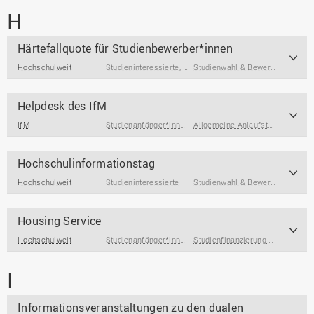
H
Härtefallquote für Studienbewerber*innen
Hochschulweit
Studieninteressierte
,
Studierende mit Beeinträchtigung
Studienwahl & Bewerbung
Helpdesk des IfM
IfM
Studienanfänger*innen
,
Studierende
Allgemeine Anlaufstellen
Hochschulinformationstag
Hochschulweit
Studieninteressierte
Studienwahl & Bewerbung
Housing Service
Hochschulweit
Studienanfänger*innen
,
Studierende
,
International Degre
Studienfinanzierung & Wohnen
I
Informationsveranstaltungen zu den dualen