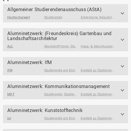
Engagement
Allgemeiner Studierendenausschuss (AStA)
Praktikums- &
Hochschulweit
Stellensuche
Studierende
Allgemeine Anlaufstellen
,
Studie
Rechtliches & Formalien
Alumninetzwerk: (Freundeskreis) Gartenbau und
Sprach- &
Landschaftsarchitektur
Mathekenntnisse
AuL
Absolvent*innen
,
Studierende
,
Studierende am Ende des 
Haus- & Abschlussarbeiten
,
Beru
Studieneinstieg &
Orientierung
Alumninetzwerk: IfM
Studienfinanzierung &
IfM
Studierende am Ende des Studiums
,
Absolvent*innen
Kontakt zu Studierenden & Alumni
Wohnen
Studienwahl & Bewerbung
Alumninetzwerk: Kommunikationsmanagement
Studienwechsel & -
MKT
Studierende
,
Studierende am Ende des Studiums
Kontakt zu Studierenden & Alumni
,
Absolv
abbruch
Überfachliche
Alumninetzwerk: Kunststofftechnik
Kompetenzen
IuI
Studierende am Ende des Studiums
,
Studierende
Kontakt zu Studierenden & Alumni
,
Absolv