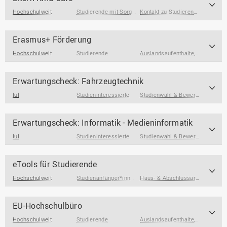
Hochschulweit
Studierende mit Sorgeverantwortung
Kontakt zu Studierenden & Alumni
Erasmus+ Förderung
Hochschulweit
Studierende
Auslandsaufenthalte
,
Studienfin
Erwartungscheck: Fahrzeugtechnik
IuI
Studieninteressierte
Studienwahl & Bewerbung
Erwartungscheck: Informatik - Medieninformatik
IuI
Studieninteressierte
Studienwahl & Bewerbung
eTools für Studierende
Hochschulweit
Studienanfänger*innen
,
Studierende
,
Studierende am End
Haus- & Abschlussarbeiten
,
IT-D
EU-Hochschulbüro
Hochschulweit
Studierende
Auslandsaufenthalte
,
Praktikums