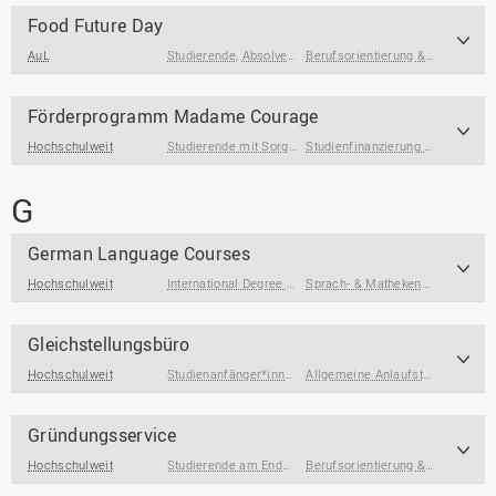
Food Future Day
AuL
Studierende
,
Absolvent*innen
Berufsorientierung & Profilbildung
Förderprogramm Madame Courage
Hochschulweit
Studierende mit Sorgeverantwortung
Studienfinanzierung & Wohnen
G
German Language Courses
Hochschulweit
International Degree Seeking Students
,
International Gue
Sprach- & Mathekenntnisse
Gleichstellungsbüro
Hochschulweit
Studienanfänger*innen
,
Studierende
,
Studierende am End
Allgemeine Anlaufstellen
,
Berufs
Gründungsservice
Hochschulweit
Studierende am Ende des Studiums
,
Absolvent*innen
Berufsorientierung & Profilbildung