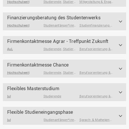
Hochschulweit
Studierende
,
Studierende am Ende des Studiums
Mitgestaltung & Engagement
,
Studie
,
Stu
Finanzierungsberatung des Studentenwerks
Hochschulweit
Studienanfänger*innen
,
Studieninteressierte
,
Studienfinanzierung & Wohnen
Studierend
Firmenkontaktmesse Agrar - Treffpunkt Zukunft
AuL
Studierende
,
Studierende am Ende des Studiums
Berufsorientierung & Profilbildung
Firmenkontaktmesse Chance
Hochschulweit
Studierende
,
Studierende am Ende des Studiums
Berufsorientierung & Profilbildung
,
Absolv
Flexibles Masterstudium
IuI
Studierende
Berufsorientierung & Profilbildung
Flexible Studieneingangsphase
IuI
Studienanfänger*innen
Sprach- & Mathekenntnisse
,
Stud