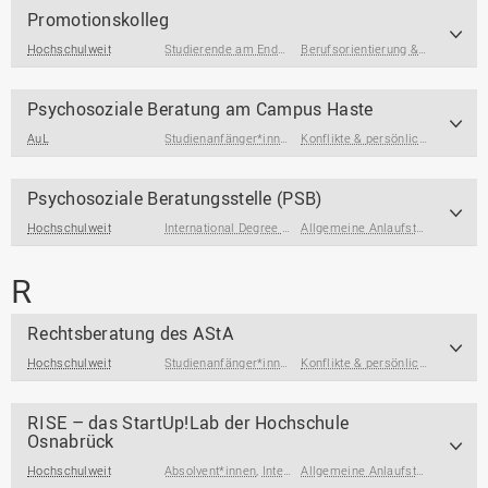
Promotionskolleg
Hochschulweit
Studierende am Ende des Studiums
Berufsorientierung & Profilbildung
Psychosoziale Beratung am Campus Haste
AuL
Studienanfänger*innen
,
Studierende
,
Studierende am End
Konflikte & persönliche Krisen
Psychosoziale Beratungsstelle (PSB)
Hochschulweit
International Degree Seeking Students
,
International Gue
Allgemeine Anlaufstellen
,
Konfli
R
Rechtsberatung des AStA
Hochschulweit
Studienanfänger*innen
,
Studierende
,
Studierende mit So
Konflikte & persönliche Krisen
,
R
RISE – das StartUp!Lab der Hochschule
Osnabrück
Hochschulweit
Absolvent*innen
,
International Degree Seeking Students
Allgemeine Anlaufstellen
,