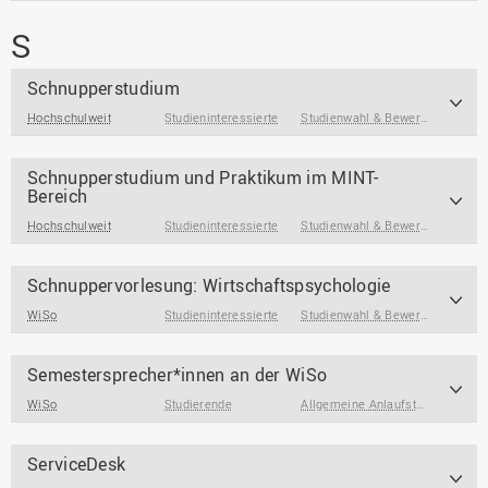
S
Schnupperstudium
Hochschulweit
Studieninteressierte
Studienwahl & Bewerbung
Schnupperstudium und Praktikum im MINT-
Bereich
Hochschulweit
Studieninteressierte
Studienwahl & Bewerbung
Schnuppervorlesung: Wirtschaftspsychologie
WiSo
Studieninteressierte
Studienwahl & Bewerbung
Semestersprecher*innen an der WiSo
WiSo
Studierende
Allgemeine Anlaufstellen
,
Mitges
ServiceDesk