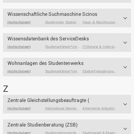
Wissenschaftliche Suchmaschine Scinos
Hochschulweit
Studierende
,
Studierende am Ende des Studiums
Haus- & Abschlussarbeiten
Wissensdatenbank des ServiceDesks
Hochschulweit
Studienanfänger*innen
,
Studierende
IT-Dienste & -Unterstützung
Wohnanlagen des Studentenwerks
Hochschulweit
Studienanfänger*innen
,
Studierende mit Beeinträchtigun
Studienfinanzierung & Wohnen
Z
Zentrale Gleichstellungsbeauftragte (
Hochschulweit
International Degree Seeking Students
,
International Gue
Allgemeine Anlaufstellen
Zentrale Studienberatung (ZSB)
Hochschulweit
Studieninteressierte
,
Studierende
,
Studierende am Ende 
Studienwahl & Bewerbung
,
Studi