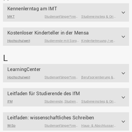
Kennenlerntag am IMT
MKT
Studienanfänger*innen
,
Studieninteressierte
Studieneinstieg & Orientierung
,
S
Kostenloser Kinderteller in der Mensa
Hochschulweit
Studierende mit Sorgeverantwortung
Kinderbetreuung /-versorgung
L
LearningCenter
Hochschulweit
Studienanfänger*innen
,
Studierende
,
Studierende am End
Berufsorientierung & Profilbildung
Leitfaden für Studierende des IfM
IfM
Studierende
,
Studienanfänger*innen
Studieneinstieg & Orientierung
Leitfaden: wissenschaftliches Schreiben
WiSo
Studienanfänger*innen
,
Studierende
Haus- & Abschlussarbeiten
,
Über