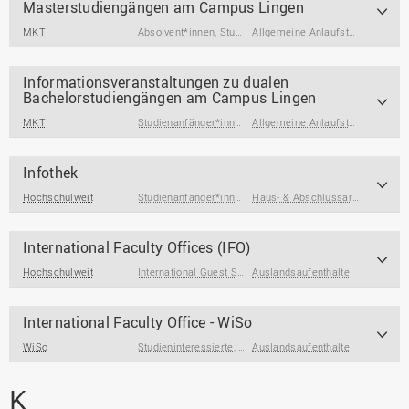
Masterstudiengängen am Campus Lingen
MKT
Absolvent*innen
,
Studienanfänger*innen
,
Studieninteress
Allgemeine Anlaufstellen
,
Berufs
Informationsveranstaltungen zu dualen
Bachelorstudiengängen am Campus Lingen
MKT
Studienanfänger*innen
,
Studieninteressierte
,
Allgemeine Anlaufstellen
Studierend
,
Berufs
Infothek
Hochschulweit
Studienanfänger*innen
,
Studierende
,
Studierende am End
Haus- & Abschlussarbeiten
,
Über
International Faculty Offices (IFO)
Hochschulweit
International Guest Students
Auslandsaufenthalte
,
Studierende
International Faculty Office - WiSo
WiSo
Studieninteressierte
,
Studierende
Auslandsaufenthalte
,
Studienanfänger*inne
K