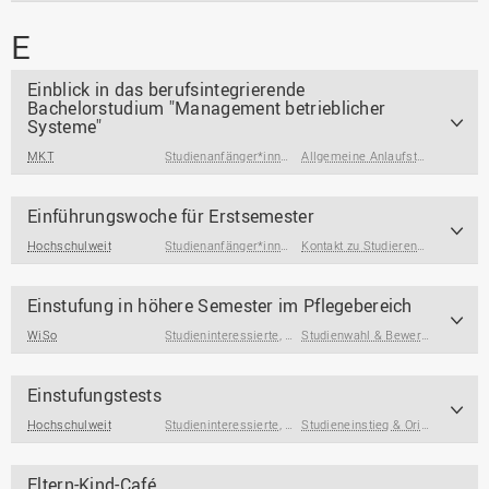
E
Einblick in das berufsintegrierende
Bachelorstudium "Management betrieblicher
Systeme"
MKT
Studienanfänger*innen
,
Studieninteressierte
,
Allgemeine Anlaufstellen
Studierend
,
Berufs
Einführungswoche für Erstsemester
Hochschulweit
Studienanfänger*innen
Kontakt zu Studierenden & Alumni
Einstufung in höhere Semester im Pflegebereich
WiSo
Studieninteressierte
,
Studienanfänger*innen
Studienwahl & Bewerbung
,
Studi
Einstufungstests
Hochschulweit
Studieninteressierte
,
Studienanfänger*innen
Studieneinstieg & Orientierung
Eltern-Kind-Café