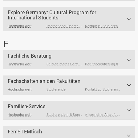
Explore Germany: Cultural Program for
International Students
Hochschulweit
International Degree Seeking Students
,
International Gue
Kontakt zu Studierenden & Alumni
F
Fachliche Beratung
Hochschulweit
Studieninteressierte
,
Studierende
,
Studierende am Ende 
Berufsorientierung & Profilbildung
Fachschaften an den Fakultäten
Hochschulweit
Studierende
Kontakt zu Studierenden & Alumni
Familien-Service
Hochschulweit
Studierende mit Sorgeverantwortung
Allgemeine Anlaufstellen
,
Kinder
FemSTEMtisch