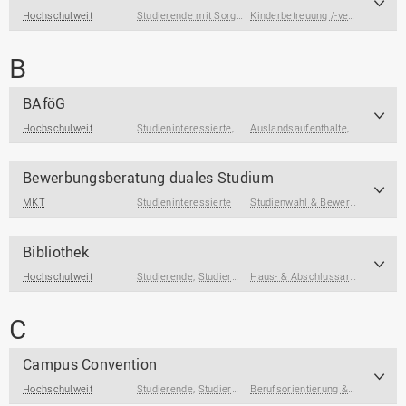
Hochschulweit
Studierende mit Sorgeverantwortung
Kinderbetreuung /-versorgung
,
Ha
B
BAföG
Hochschulweit
Studieninteressierte
,
Studierende
Auslandsaufenthalte
,
Studienanfänger*inne
,
Studienfin
Bewerbungsberatung duales Studium
MKT
Studieninteressierte
Studienwahl & Bewerbung
Bibliothek
Hochschulweit
Studierende
,
Studierende am Ende des Studiums
Haus- & Abschlussarbeiten
,
Über
C
Campus Convention
Hochschulweit
Studierende
,
Studierende am Ende des Studiums
Berufsorientierung & Profilbildung
,
Absolv