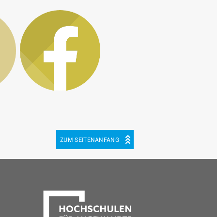
ZUM SEITENANFANG
be
cebook