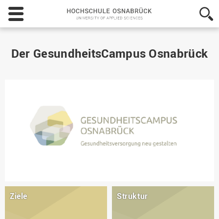
Hochschule
Osnabrück
-
University
of
Der GesundheitsCampus Osnabrück
Applied
Sciences
Ziele
Struktur