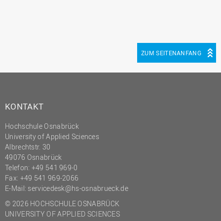
ZUM SEITENANFANG
KONTAKT
Hochschule Osnabrück
University of Applied Sciences
Albrechtstr. 30
49076 Osnabrück
Telefon: +49 541 969-0
Fax: +49 541 969-2066
E-Mail:
servicedesk@hs-osnabrueck.de
© 2026 HOCHSCHULE OSNABRÜCK
UNIVERSITY OF APPLIED SCIENCES