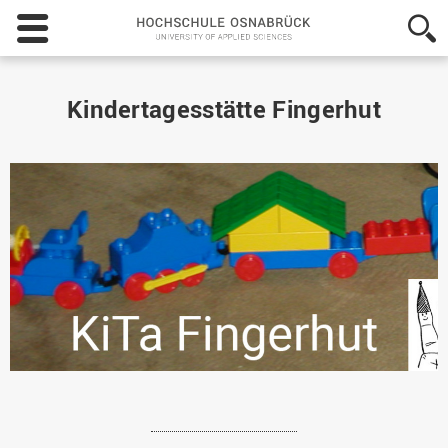
Hochschule
Osnabrück
-
University
of
Kindertagesstätte Fingerhut
Applied
Sciences