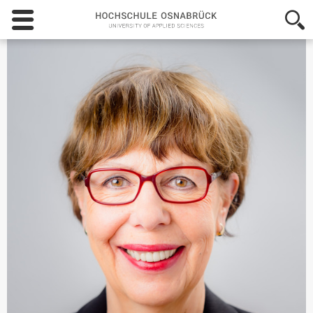
Hochschule
Osnabrück
-
University
of
Applied
Sciences