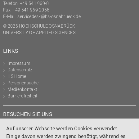
Telefon: +49 541 969-0
Fax: +49 541 969-2066
E-Mail:
servicedesk@hs-osnabrueck.de
© 2026 HOCHSCHULE OSNABRÜCK
UNIVERSITY OF APPLIED SCIENCES
LINKS
Impressum
Datenschutz
HS Home
Personensuche
Medienkontakt
Barrierefreiheit
BESUCHEN SIE UNS
Instagram
Tiktok
LinkedIn
YouTube
Facebook
Auf unserer Webseite werden Cookies verwendet.
Einige davon werden zwingend benötigt, während es