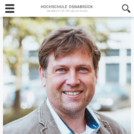
Hochschule
Osnabrück
-
University
of
Applied
Sciences