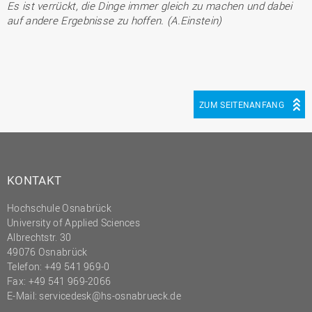
Es ist verrückt, die Dinge immer gleich zu machen und dabei
auf andere Ergebnisse zu hoffen. (A.Einstein)
ZUM SEITENANFANG
KONTAKT
Hochschule Osnabrück
University of Applied Sciences
Albrechtstr. 30
49076 Osnabrück
Telefon: +49 541 969-0
Fax: +49 541 969-2066
E-Mail:
servicedesk@hs-osnabrueck.de