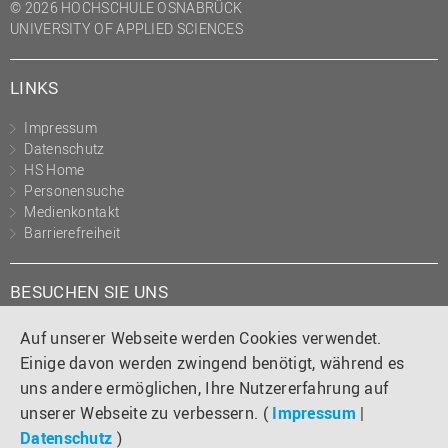
© 2026 HOCHSCHULE OSNABRÜCK
UNIVERSITY OF APPLIED SCIENCES
LINKS
Impressum
Datenschutz
HS Home
Personensuche
Medienkontakt
Barrierefreiheit
BESUCHEN SIE UNS
Instagram
Tiktok
LinkedIn
YouTube
Facebook
Auf unserer Webseite werden Cookies verwendet.
Einige davon werden zwingend benötigt, während es
uns andere ermöglichen, Ihre Nutzererfahrung auf
unserer Webseite zu verbessern. (
Impressum
|
Datenschutz
)